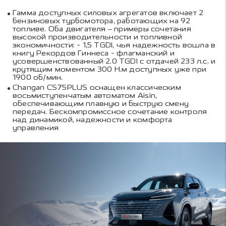
Гамма доступных силовых агрегатов включает 2
бензиновых турбомотора, работающих на 92
топливе. Оба двигателя – примеры сочетания
высокой производительности и топливной
экономичности: - 1,5 TGDI, чья надежность вошла в
книгу Рекордов Гиннеса - флагманский и
усовершенствованный 2.0 TGDI с отдачей 233 л.с. и
крутящим моментом 300 Н.м доступных уже при
1900 об/мин.
Changan CS75PLUS оснащен классическим
восьмиступенчатым автоматом Aisin,
обеспечивающим плавную и быструю смену
передач. Бескомпромиссное сочетание контроля
над динамикой, надежности и комфорта
управления