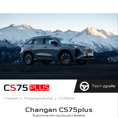
Тест-драйв
Главная
Модельный ряд
CS75plus
Changan CS75plus
Вдохновлен путешествиями