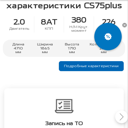
характеристики
CS75plus
380
2.0
8AT
226
Н/М Крут.
Двигатель
КПП
л.с.
момент
Длина
Ширина
Высота
Колесная база
4710
1865
1710
2710
мм
мм
мм
мм
Подробные характеристики
Запись на ТО