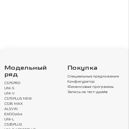
Модельный
Покупка
ряд
Специальные предложения
Конфигуратор
CS75PRO
Финансовые программы
UNI-S
Запись на тест-драйв
UNI-V
CS75PLUS NEW
CS35 MAX
ALSVIN
EADOplus
UNI-L
CS35PLUS