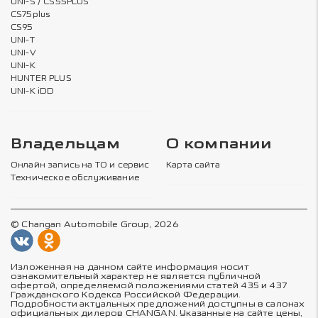
UNI-S / CS55PLUS
CS75plus
CS95
UNI-T
UNI-V
UNI-K
HUNTER PLUS
UNI-K iDD
Владельцам
О компании
Онлайн запись на ТО и сервис
Карта сайта
Техническое обслуживание
© Changan Automobile Group, 2026
Изложенная на данном сайте информация носит
ознакомительный характер не является публичной
офертой, определяемой положениями статей 435 и 437
Гражданского Кодекса Российской Федерации.
Подробности актуальных предложений доступны в салонах
официальных дилеров CHANGAN. Указанные на сайте цены,