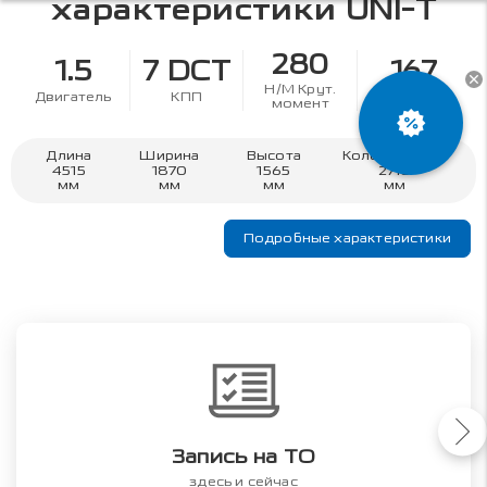
характеристики
UNI-T
280
1.5
7 DCT
167
Н/М Крут.
Двигатель
КПП
л.с.
момент
Длина
Ширина
Высота
Колесная база
4515
1870
1565
2710
мм
мм
мм
мм
Подробные характеристики
Запись на ТО
здесь и сейчас