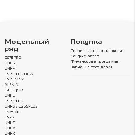
Модельный
Покупка
ряд
Специальные предложения
Конфигуратор
CS75PRO
Финансовые программы
UNI-S
Запись на тест-драйв
UNI-V
CS75PLUS NEW
CS35 MAX
ALSVIN
EADOplus
UNI-L
CS35PLUS
UNI-S / CS55PLUS
CS75plus
CS95
UNI-T
UNI-V
UNI-K